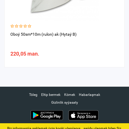
Oboý 50sm*10m (rulon) ak (Hytaý B)
220,05 man.
Töleg
Eltip bermek
Kömek
Habarlaşmak
Gizlinlik syýasaty
Biz informasiýa saklamak üçin kooki ulanýarys. ‚ saýdy ulanmak bilen Siz