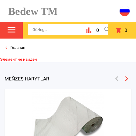
Bedew TM
0
0
Главная
Элемент не найден
MEŇZEŞ HARYTLAR