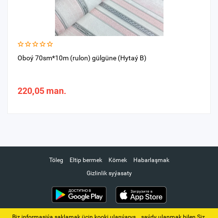
Oboý 70sm*10m (rulon) gülgüne (Hytaý B)
220,05 man.
Töleg
Eltip bermek
Kömek
Habarlaşmak
Gizlinlik syýasaty
Biz informasiýa saklamak üçin kooki ulanýarys. ‚ saýdy ulanmak bilen Siz