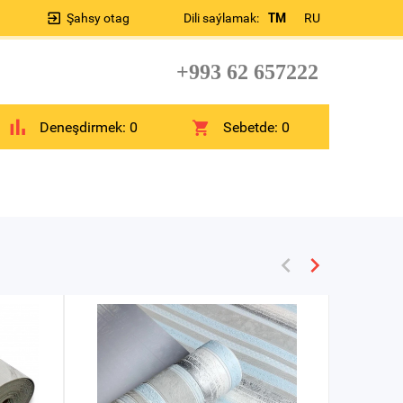
Şahsy otag
Dili saýlamak:
TM
RU
+993 62 657222
Deneşdirmek:
0
Sebetde:
0