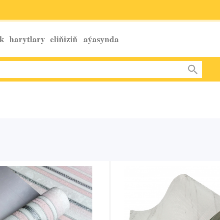
k harytlary eliňiziň
aýasynda