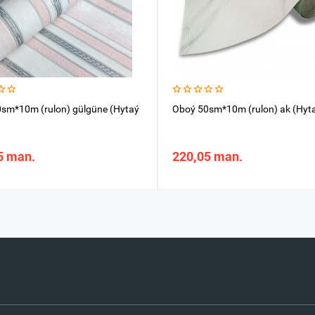
sm*10m (rulon) gülgüne (Hytaý
Oboý 50sm*10m (rulon) ak (Hyta
5 man.
220,05 man.