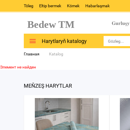
Töleg
Eltip bermek
Kömek
Habarlaşmak
Bedew TM
Gurluşy
Harytlaryň katalogy
Главная
Katalog
Элемент не найден
MEŇZEŞ HARYTLAR