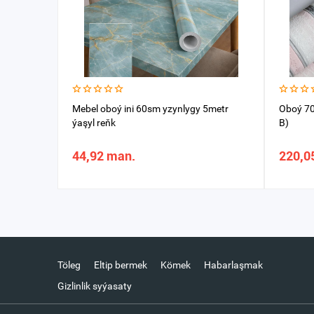
Mebel oboý ini 60sm yzynlygy 5metr
Oboý 70
ýaşyl reňk
B)
44,92 man.
220,0
Töleg
Eltip bermek
Kömek
Habarlaşmak
Gizlinlik syýasaty