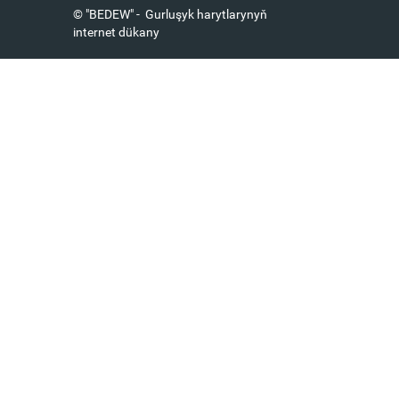
© "BEDEW" - Gurluşyk harytlarynyň
internet dükany