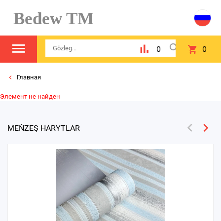
Bedew TM
0
0
Главная
Элемент не найден
MEŇZEŞ HARYTLAR