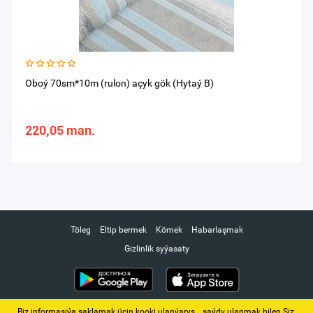
Oboý 70sm*10m (rulon) açyk gök (Hytaý B)
220,05 man.
Töleg
Eltip bermek
Kömek
Habarlaşmak
Gizlinlik syýasaty
Biz informasiýa saklamak üçin kooki ulanýarys. ‚ saýdy ulanmak bilen Siz