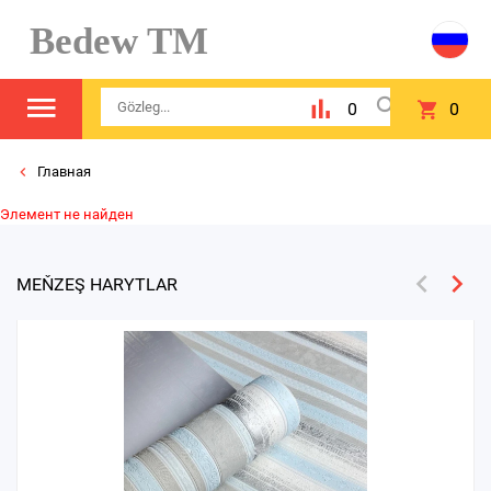
Bedew TM
0
0
Главная
Элемент не найден
MEŇZEŞ HARYTLAR