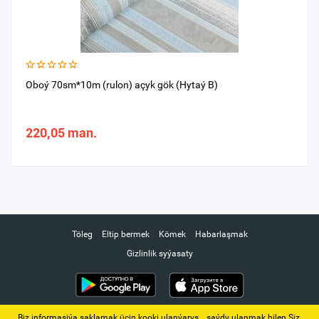
Oboý 70sm*10m (rulon) açyk gök (Hytaý B)
220,05 man.
Töleg
Eltip bermek
Kömek
Habarlaşmak
Gizlinlik syýasaty
Biz informasiýa saklamak üçin kooki ulanýarys. ‚ saýdy ulanmak bilen Siz