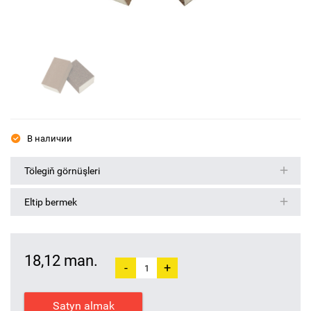
В наличии
Tölegiň görnüşleri
Eltip bermek
18,12 man.
-
+
Satyn almak