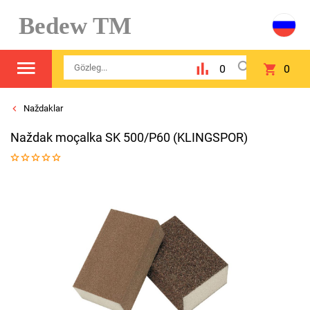
Bedew TM
0
0
Naždaklar
Naždak moçalka SK 500/P60 (KLINGSPOR)