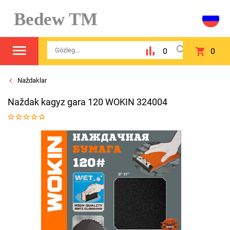
Bedew TM
0
0
Naždaklar
Naždak kagyz gara 120 WOKIN 324004