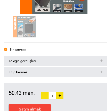
В наличии
Tölegiň görnüşleri
Eltip bermek
50,43 man.
-
+
Satyn almak