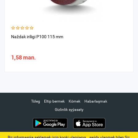
Naždak iriligi P100 115 mm
1,58 man.
Töleg
Eltip bermek
Kömek
Habarlaşmak
Gizlinlik syýasaty
Biz informasiýa saklamak üçin kooki ulanýarys. ‚ saýdy ulanmak bilen Siz