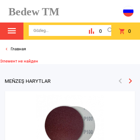
Bedew TM
0
0
Главная
Элемент не найден
MEŇZEŞ HARYTLAR