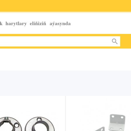
k harytlary eliňiziň
aýasynda