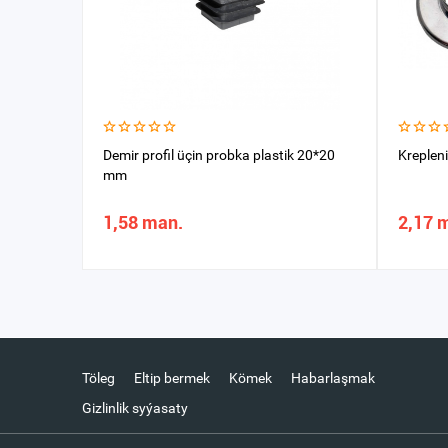
Demir profil üçin probka plastik 20*20
Kreplen
mm
1,58 man.
2,17 
Töleg
Eltip bermek
Kömek
Habarlaşmak
Gizlinlik syýasaty