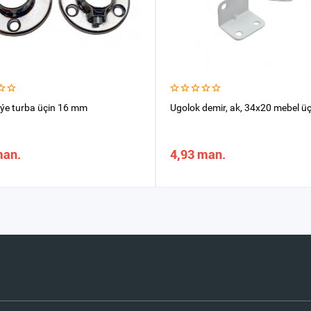
iýe turba üçin 16 mm
Ugolok demir, ak, 34x20 mebel üç
man.
4,93 man.