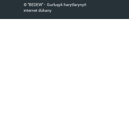
© "BEDEW" - Gurluşyk harytlarynyň
internet dükany