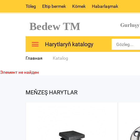
Töleg
Eltip bermek
Kömek
Habarlaşmak
Bedew TM
Gurluşy
Harytlaryň katalogy
Главная
Katalog
Элемент не найден
MEŇZEŞ HARYTLAR