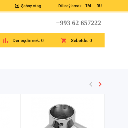
Şahsy otag
Dili saýlamak:
TM
RU
+993 62 657222
Deneşdirmek:
0
Sebetde:
0