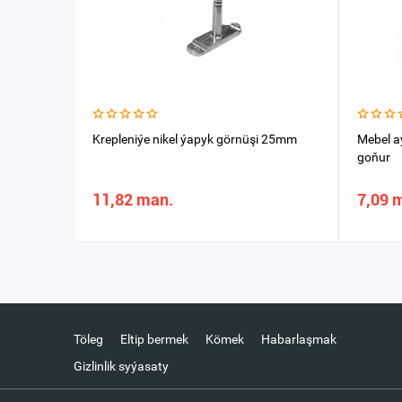
Krepleniýe nikel ýapyk görnüşi 25mm
Mebel a
goňur
11,82 man.
7,09 
Töleg
Eltip bermek
Kömek
Habarlaşmak
Gizlinlik syýasaty