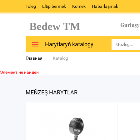
Töleg
Eltip bermek
Kömek
Habarlaşmak
Bedew TM
Gurluşy
Harytlaryň katalogy
Главная
Katalog
Элемент не найден
MEŇZEŞ HARYTLAR