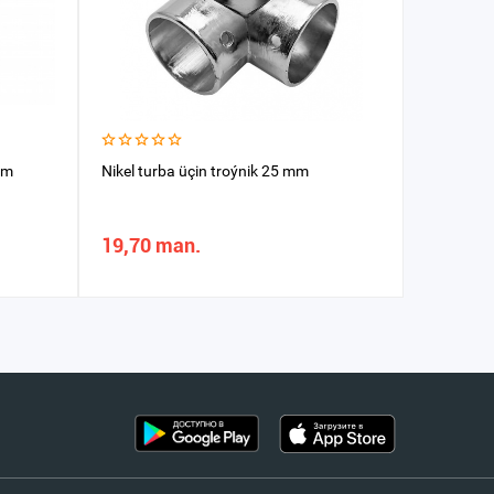
mm
Nikel turba üçin troýnik 25 mm
Şteker 
19,70 man.
0,39 m