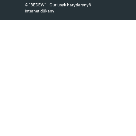
© "BEDEW" - Gurluşyk harytlarynyň
internet dükany