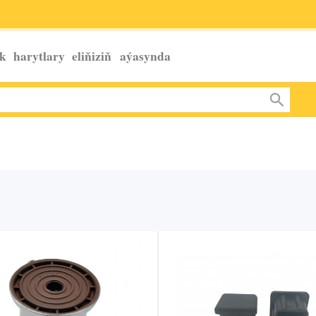
k harytlary eliňiziň
aýasynda