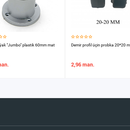
ýak "Jumbo" plastik 60mm mat
Demir profil üçin probka 20*20 
man.
2,96 man.