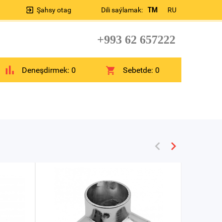
Şahsy otag
Dili saýlamak:
TM
RU
+993 62 657222
Deneşdirmek:
0
Sebetde:
0