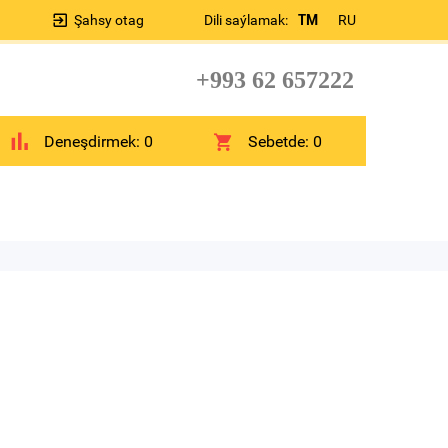
Şahsy otag
Dili saýlamak:
TM
RU
+993 62 657222
Deneşdirmek:
0
Sebetde:
0