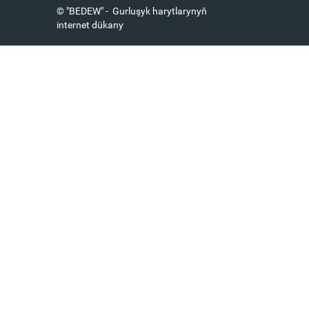
© "BEDEW" - Gurluşyk harytlarynyň
internet dükany