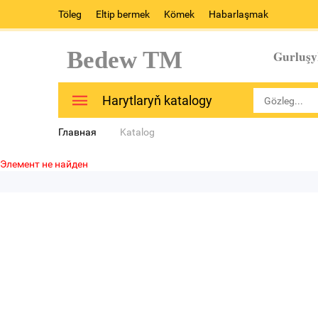
Töleg
Eltip bermek
Kömek
Habarlaşmak
Bedew TM
Gurluşy
Harytlaryň katalogy
Главная
Katalog
Элемент не найден