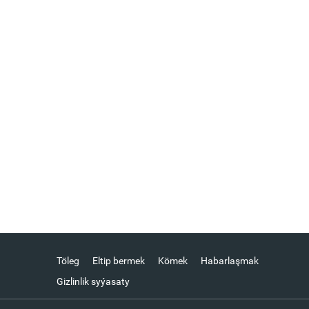
Töleg
Eltip bermek
Kömek
Habarlaşmak
Gizlinlik syýasaty