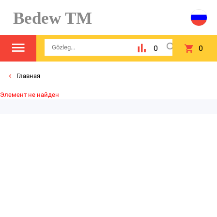
Bedew TM
0
0
Главная
Элемент не найден