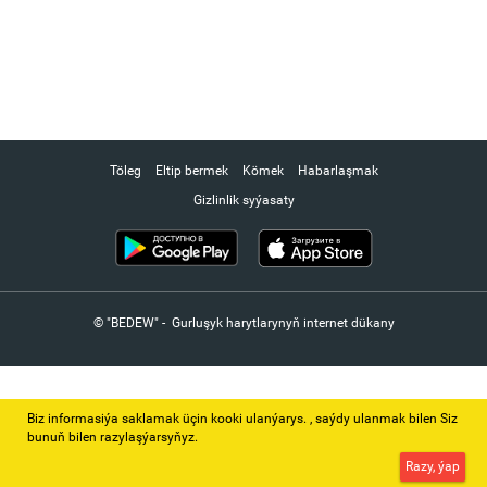
Töleg
Eltip bermek
Kömek
Habarlaşmak
Gizlinlik syýasaty
© "BEDEW" - Gurluşyk harytlarynyň internet dükany
Biz informasiýa saklamak üçin kooki ulanýarys. ‚ saýdy ulanmak bilen Siz
bunuň bilen razylaşýarsyňyz.
Razy, ýap