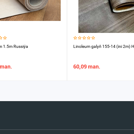
m 1.5m Russiýa
Linolеum galyň 155-14 (ini 2m) 
 man.
60,09 man.