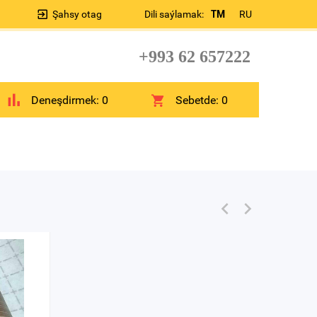
Şahsy otag
Dili saýlamak:
TM
RU
+993 62 657222
Deneşdirmek:
0
Sebetde:
0