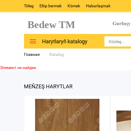
Töleg
Eltip bermek
Kömek
Habarlaşmak
Bedew TM
Gurluşy
Harytlaryň katalogy
Главная
Katalog
Элемент не найден
MEŇZEŞ HARYTLAR