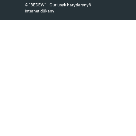
© "BEDEW" - Gurluşyk harytlarynyň
internet dükany