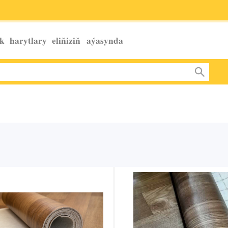
k harytlary eliňiziň
aýasynda