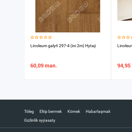
Linolеum galyň 297-4 (ini 2m) Hytaý
Linoleu
60,09 man.
94,95
Töleg
Eltip bermek
Kömek
Habarlaşmak
Gizlinlik syýasaty