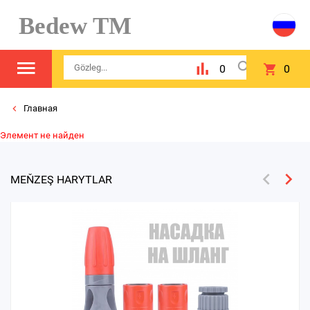
Bedew TM
0
0
Главная
Элемент не найден
MEŇZEŞ HARYTLAR