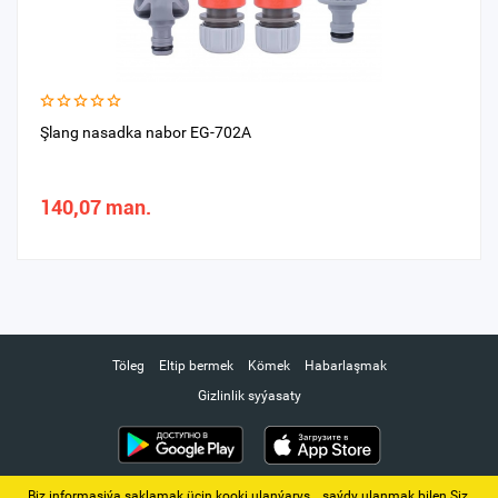
Şlang nasadka nabor EG-702A
140,07 man.
Töleg
Eltip bermek
Kömek
Habarlaşmak
Gizlinlik syýasaty
Biz informasiýa saklamak üçin kooki ulanýarys. ‚ saýdy ulanmak bilen Siz