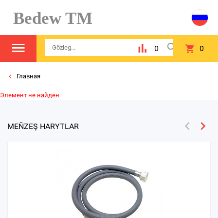
Bedew TM
0
0
Главная
Элемент не найден
MEŇZEŞ HARYTLAR