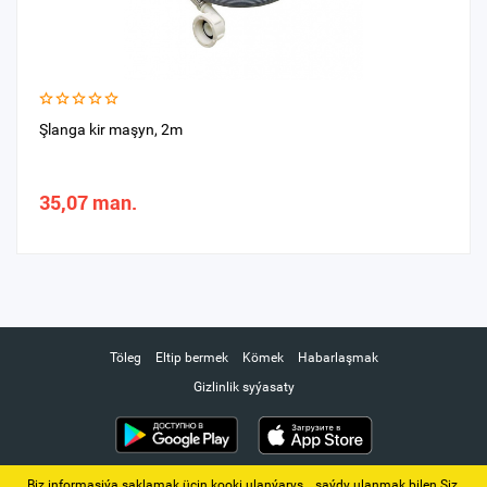
Şlanga kir maşyn, 2m
35,07 man.
Töleg
Eltip bermek
Kömek
Habarlaşmak
Gizlinlik syýasaty
Biz informasiýa saklamak üçin kooki ulanýarys. ‚ saýdy ulanmak bilen Siz