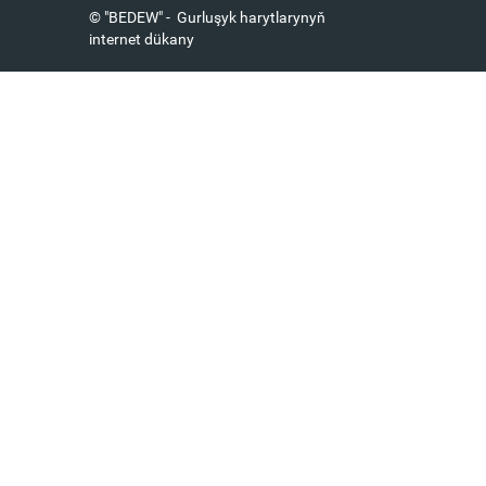
© "BEDEW" - Gurluşyk harytlarynyň
internet dükany