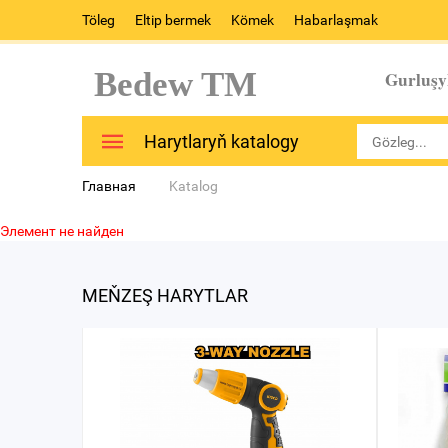
Töleg
Eltip bermek
Kömek
Habarlaşmak
Bedew TM
Gurluşy
Harytlaryň katalogy
Главная
Katalog
Элемент не найден
MEŇZEŞ HARYTLAR