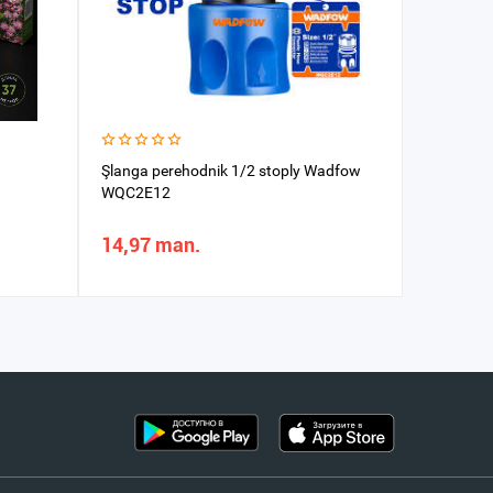
Şlanga perehodnik 1/2 stoply Wadfow
Sünýan s
WQC2E12
14,97 man.
140,07