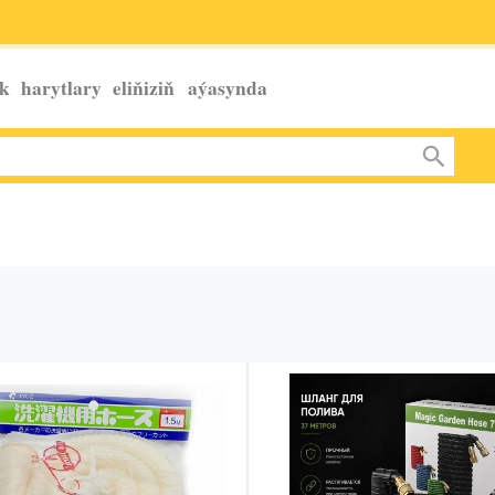
k harytlary eliňiziň
aýasynda