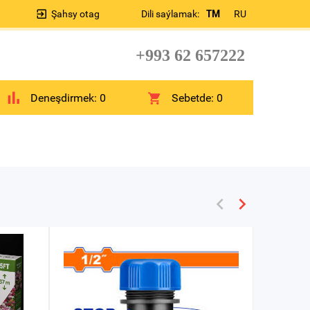
Şahsy otag
Dili saýlamak:
TM
RU
+993 62 657222
Deneşdirmek:
0
Sebetde:
0