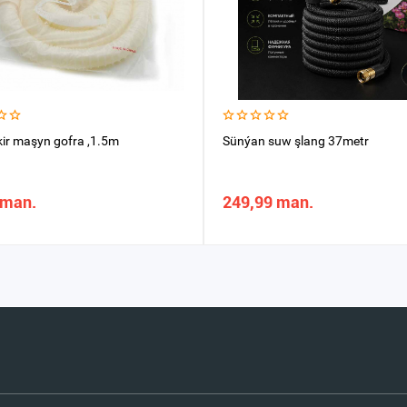
kir maşyn gofra ,1.5m
Sünýan suw şlang 37metr
 man.
249,99 man.