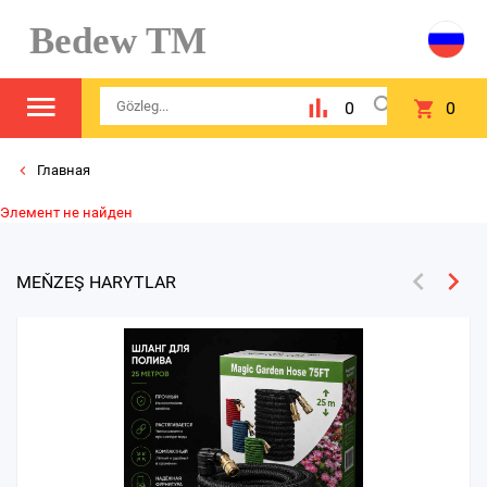
Bedew TM
0
0
Главная
Элемент не найден
MEŇZEŞ HARYTLAR