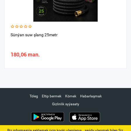
Sünýan suw şlang 25metr
180,06 man.
Töleg
Eltip bermek
Kömek
Habarlaşmak
Gizlinlik syýasaty
Biz informasiýa saklamak üçin kooki ulanýarys. ‚ saýdy ulanmak bilen Siz