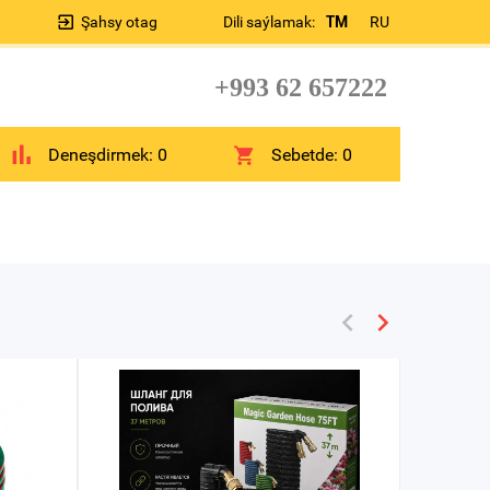
Şahsy otag
Dili saýlamak:
TM
RU
+993 62 657222
Deneşdirmek:
0
Sebetde:
0