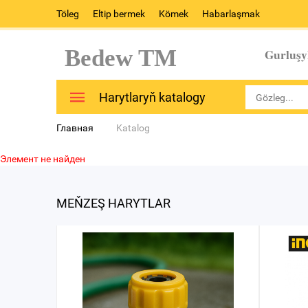
Töleg
Eltip bermek
Kömek
Habarlaşmak
Bedew TM
Gurluşy
Harytlaryň katalogy
Главная
Katalog
Элемент не найден
MEŇZEŞ HARYTLAR