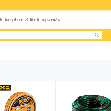
k harytlary eliňiziň
aýasynda