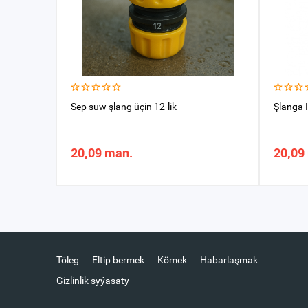
Sep suw şlang üçin 12-lik
Şlanga
20,09 man.
20,09
Töleg
Eltip bermek
Kömek
Habarlaşmak
Gizlinlik syýasaty