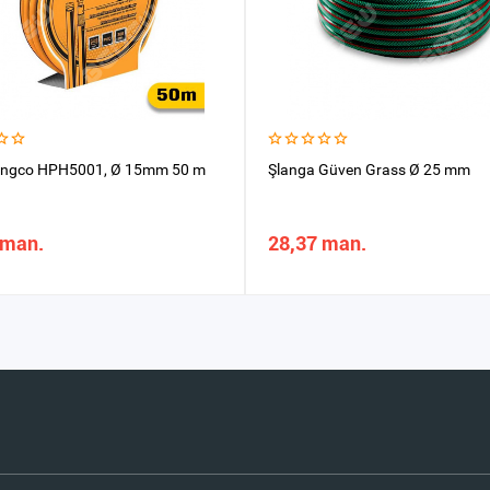
 Ingco HPH5001, Ø 15mm 50 m
Şlanga Güven Grass Ø 25 mm
 man.
28,37 man.