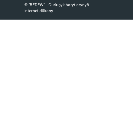
© "BEDEW" - Gurluşyk harytlarynyň
internet dükany