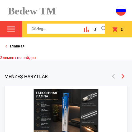
Bedew TM
0
0
Главная
Элемент не найден
MEŇZEŞ HARYTLAR