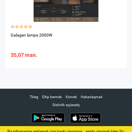
Galagen lampa 2000W
35,07 man.
Töleg
Eltip bermek
Kömek
Habarlaşmak
Gizlinlik syýasaty
Biz informasiýa saklamak üçin kooki ulanýarys. ‚ saýdy ulanmak bilen Siz