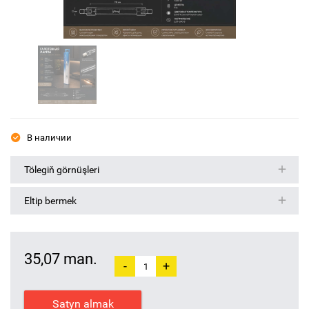
В наличии
Tölegiň görnüşleri
Eltip bermek
35,07 man.
-
+
Satyn almak