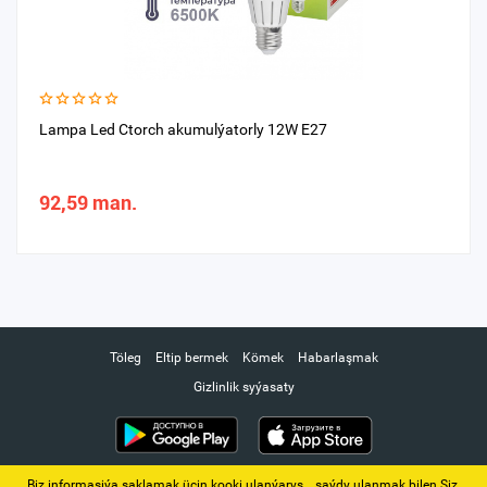
Lampa Led Ctorch akumulýatorly 12W E27
92,59 man.
Töleg
Eltip bermek
Kömek
Habarlaşmak
Gizlinlik syýasaty
Biz informasiýa saklamak üçin kooki ulanýarys. ‚ saýdy ulanmak bilen Siz