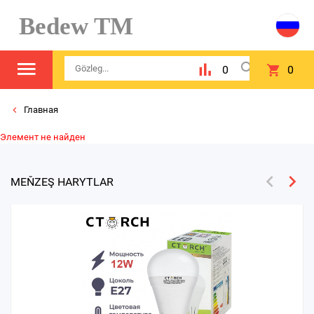
Bedew TM
0
0
Главная
Элемент не найден
MEŇZEŞ HARYTLAR