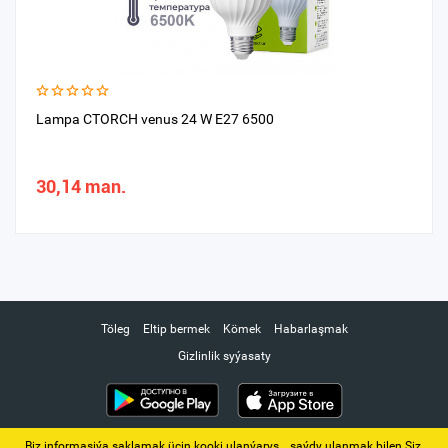
Lampa CTORCH venus 24 W E27 6500
30,14 man.
Töleg
Eltip bermek
Kömek
Habarlaşmak
Gizlinlik syýasaty
Biz informasiýa saklamak üçin kooki ulanýarys. ‚ saýdy ulanmak bilen Siz