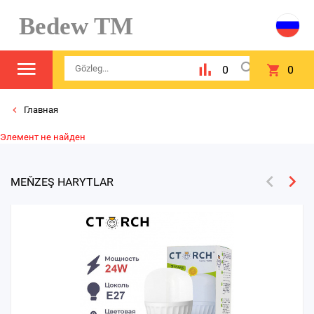
Bedew TM
0
0
Главная
Элемент не найден
MEŇZEŞ HARYTLAR