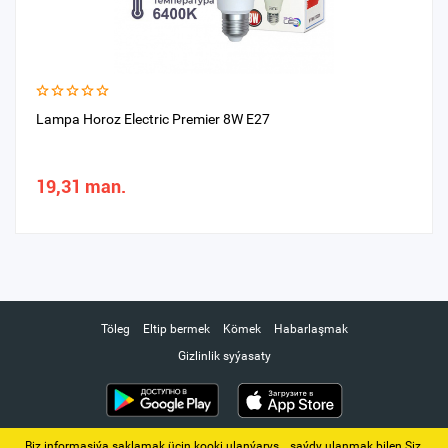
Lampa Horoz Electric Premier 8W E27
19,31 man.
Töleg
Eltip bermek
Kömek
Habarlaşmak
Gizlinlik syýasaty
Biz informasiýa saklamak üçin kooki ulanýarys. ‚ saýdy ulanmak bilen Siz