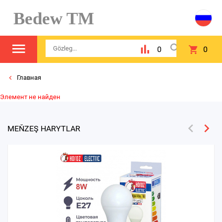
Bedew TM
0
0
Главная
Элемент не найден
MEŇZEŞ HARYTLAR