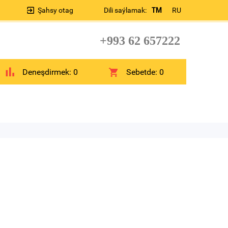
Şahsy otag
Dili saýlamak:
TM
RU
+993 62 657222
Deneşdirmek:
0
Sebetde:
0