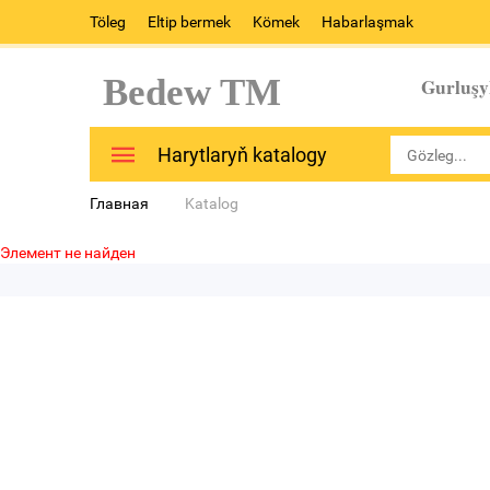
Töleg
Eltip bermek
Kömek
Habarlaşmak
Bedew TM
Gurluşy
Harytlaryň katalogy
Главная
Katalog
Элемент не найден