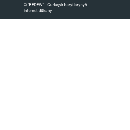
© "BEDEW" - Gurluşyk harytlarynyň
internet dükany