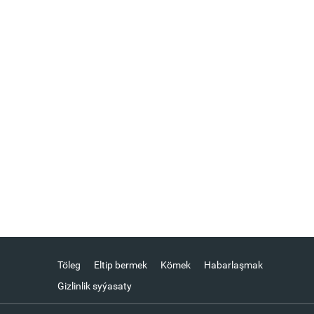
Töleg
Eltip bermek
Kömek
Habarlaşmak
Gizlinlik syýasaty