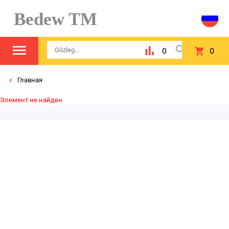
Bedew TM
0
0
Главная
Элемент не найден