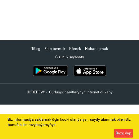
Töleg
Eltip bermek
Kömek
Habarlaşmak
Gizlinlik syýasaty
© "BEDEW" - Gurluşyk harytlarynyň internet dükany
Biz informasiýa saklamak üçin kooki ulanýarys. ‚ saýdy ulanmak bilen Siz
bunuň bilen razylaşýarsyňyz.
Razy, ýap