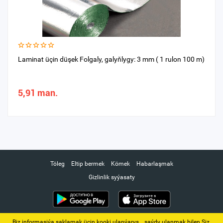
Laminat üçin düşek Folgaly, galyňlygy: 3 mm ( 1 rulon 100 m)
5,91 man.
Töleg
Eltip bermek
Kömek
Habarlaşmak
Gizlinlik syýasaty
Biz informasiýa saklamak üçin kooki ulanýarys. ‚ saýdy ulanmak bilen Siz