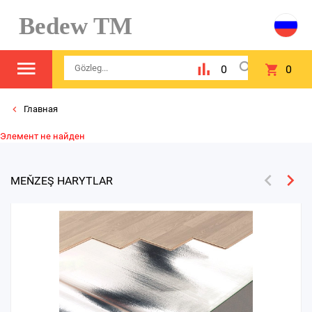
Bedew TM
0
0
Главная
Элемент не найден
MEŇZEŞ HARYTLAR