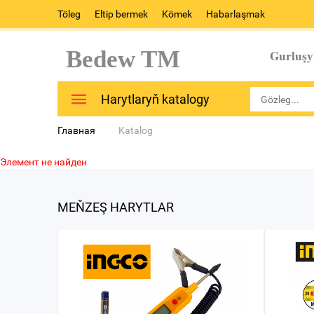
Töleg
Eltip bermek
Kömek
Habarlaşmak
Bedew TM
Gurluşy
Harytlaryň katalogy
Главная
Katalog
Элемент не найден
MEŇZEŞ HARYTLAR