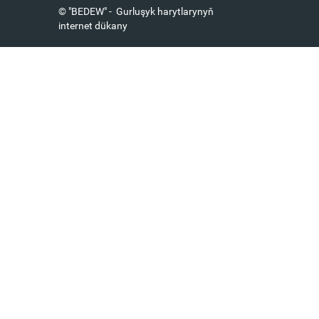
© "BEDEW" - Gurluşyk harytlarynyň
internet dükany