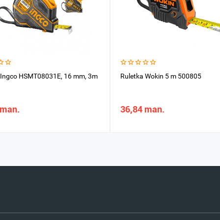
 Ingco HSMT08031E, 16 mm, 3m
Ruletka Wokin 5 m 500805
 man.
36,84 man.