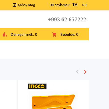
Şahsy otag
Dili saýlamak:
TM
RU
+993 62 657222
Deneşdirmek:
0
Sebetde:
0