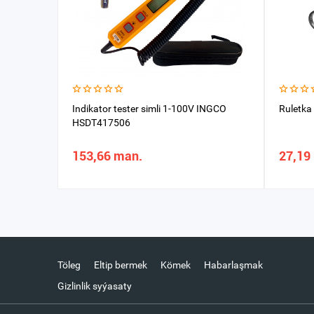
Indikator tester simli 1-100V INGCO
Ruletka
HSDT417506
153,66 man.
27,19
Töleg
Eltip bermek
Kömek
Habarlaşmak
Gizlinlik syýasaty