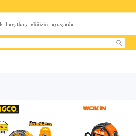
k harytlary eliňiziň
aýasynda