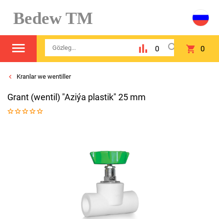
Bedew TM
0
0
Kranlar we wentiller
Grant (wentil) "Aziýa plastik" 25 mm