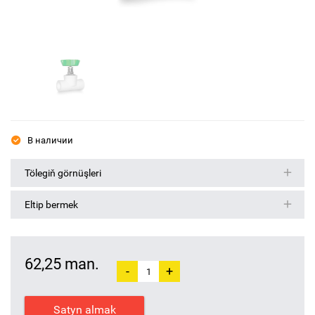
В наличии
Tölegiň görnüşleri
Eltip bermek
62,25 man.
-
+
Satyn almak