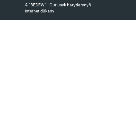
© "BEDEW" - Gurluşyk harytlarynyň
internet dükany