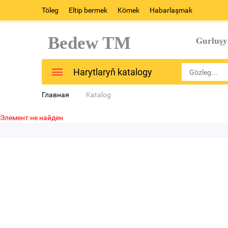
Töleg
Eltip bermek
Kömek
Habarlaşmak
Bedew TM
Gurluşy
Harytlaryň katalogy
Главная
Katalog
Элемент не найден