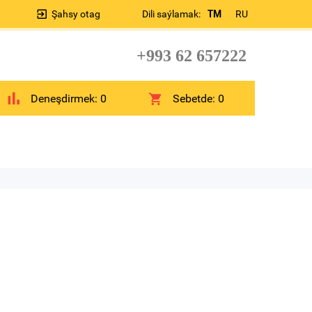
Şahsy otag
Dili saýlamak:
TM
RU
+993 62 657222
Deneşdirmek:
0
Sebetde:
0