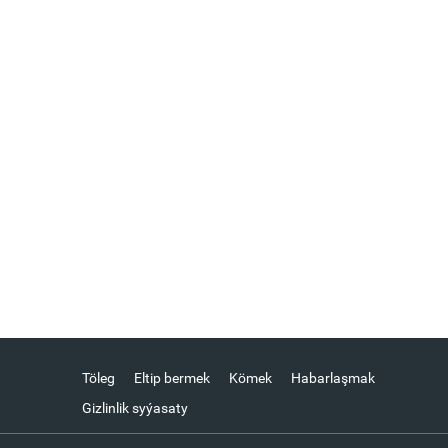
Töleg
Eltip bermek
Kömek
Habarlaşmak
Gizlinlik syýasaty