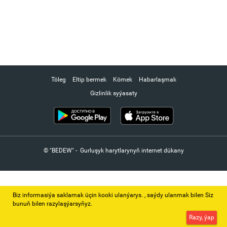
Töleg
Eltip bermek
Kömek
Habarlaşmak
Gizlinlik syýasaty
© "BEDEW" - Gurluşyk harytlarynyň internet dükany
Biz informasiýa saklamak üçin kooki ulanýarys. ‚ saýdy ulanmak bilen Siz
bunuň bilen razylaşýarsyňyz.
Razy, ýap