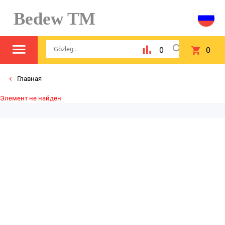
Bedew TM
0
0
Главная
Элемент не найден