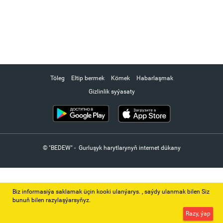
Töleg
Eltip bermek
Kömek
Habarlaşmak
Gizlinlik syýasaty
© "BEDEW" - Gurluşyk harytlarynyň internet dükany
Biz informasiýa saklamak üçin kooki ulanýarys. ‚ saýdy ulanmak bilen Siz
bunuň bilen razylaşýarsyňyz.
Razy, ýap