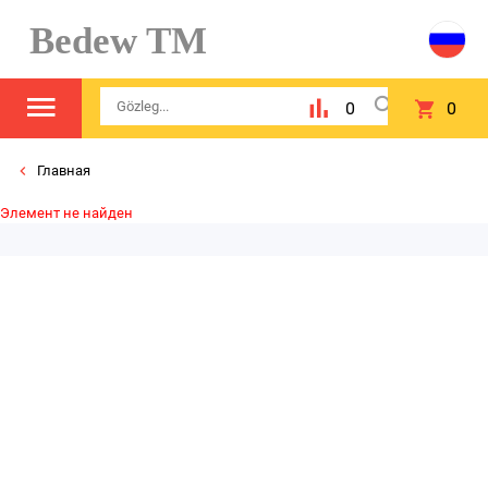
Bedew TM
0
0
Главная
Элемент не найден