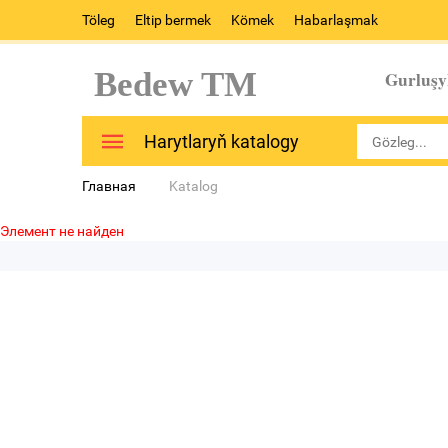
Töleg
Eltip bermek
Kömek
Habarlaşmak
Bedew TM
Gurluşy
Harytlaryň katalogy
Главная
Katalog
Элемент не найден