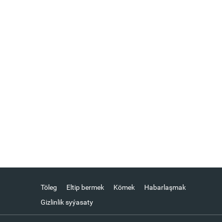
Töleg
Eltip bermek
Kömek
Habarlaşmak
Gizlinlik syýasaty