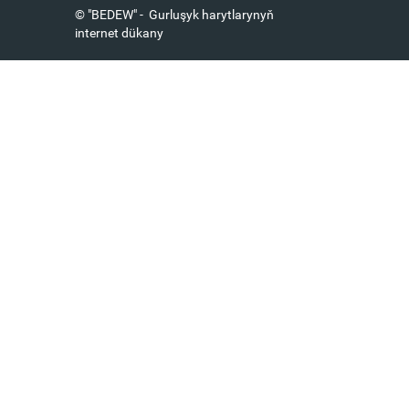
© "BEDEW" - Gurluşyk harytlarynyň
internet dükany