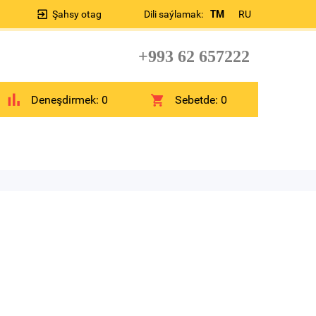
Şahsy otag
Dili saýlamak:
TM
RU
+993 62 657222
Deneşdirmek:
0
Sebetde:
0