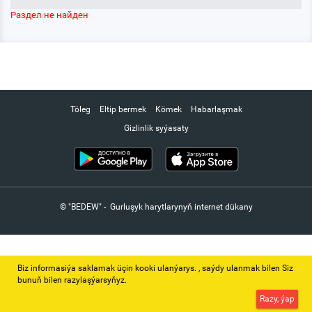
Раздел не найден
Töleg
Eltip bermek
Kömek
Habarlaşmak
Gizlinlik syýasaty
© "BEDEW" - Gurluşyk harytlarynyň internet dükany
Biz informasiýa saklamak üçin kooki ulanýarys. ‚ saýdy ulanmak bilen Siz
bunuň bilen razylaşýarsyňyz.
Razy, ýap