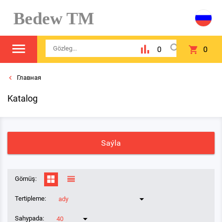
Bedew TM
0
0
Главная
Katalog
Saýla
Görnüş:
Tertipleme:
ady
Sahypada:
40