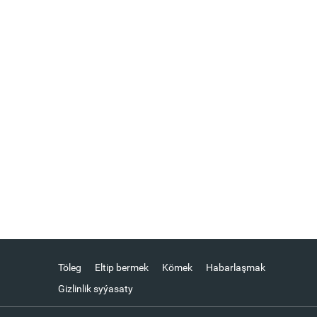
Töleg
Eltip bermek
Kömek
Habarlaşmak
Gizlinlik syýasaty