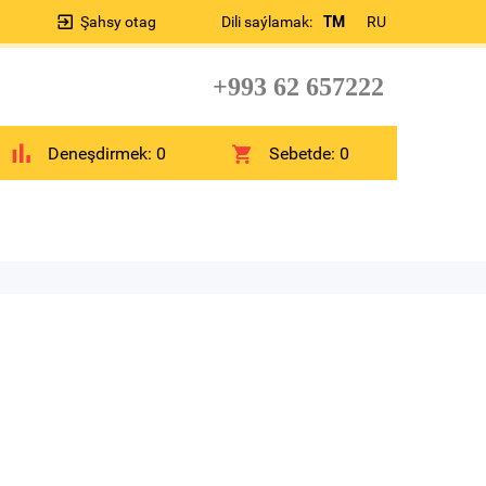
Şahsy otag
Dili saýlamak:
TM
RU
+993 62 657222
Deneşdirmek:
0
Sebetde:
0