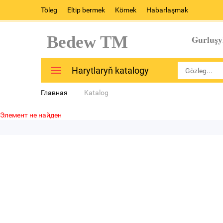
Töleg
Eltip bermek
Kömek
Habarlaşmak
Bedew TM
Gurluşy
Harytlaryň katalogy
Главная
Katalog
Элемент не найден