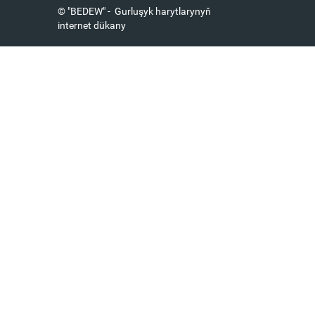
© "BEDEW" - Gurluşyk harytlarynyň
internet dükany