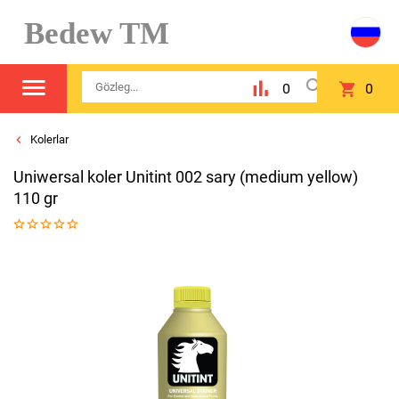
Bedew TM
0
0
Kolerlar
Uniwersal koler Unitint 002 sary (medium yellow)
110 gr