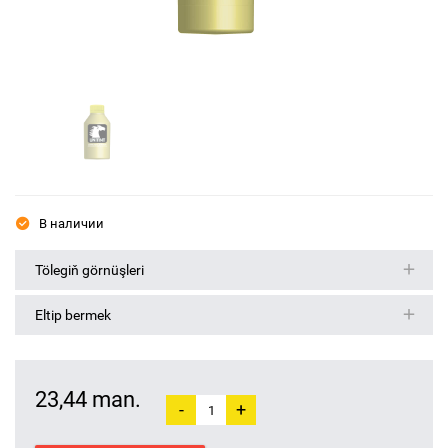
В наличии
Tölegiň görnüşleri
Eltip bermek
23,44 man.
-
+