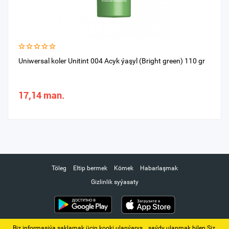
Uniwersal koler Unitint 004 Acyk ýaşyl (Bright green) 110 gr
17,14 man.
Töleg
Eltip bermek
Kömek
Habarlaşmak
Gizlinlik syýasaty
Biz informasiýa saklamak üçin kooki ulanýarys. ‚ saýdy ulanmak bilen Siz