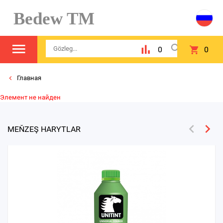
Bedew TM
0
0
Главная
Элемент не найден
MEŇZEŞ HARYTLAR