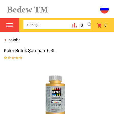
Bedew TM
0
0
Kolerlar
Koler Betek Şampan: 0,3L