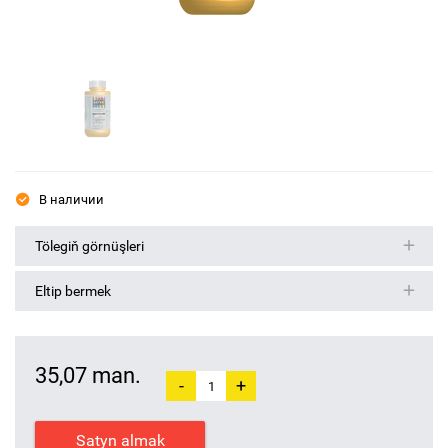
В наличии
Tölegiň görnüşleri
Eltip bermek
35,07 man.
-
+
Satyn almak