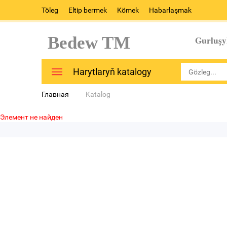
Töleg
Eltip bermek
Kömek
Habarlaşmak
Bedew TM
Gurluşy
Harytlaryň katalogy
Главная
Katalog
Элемент не найден