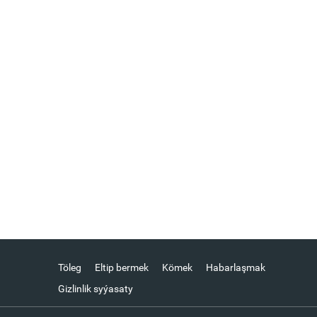
Töleg
Eltip bermek
Kömek
Habarlaşmak
Gizlinlik syýasaty