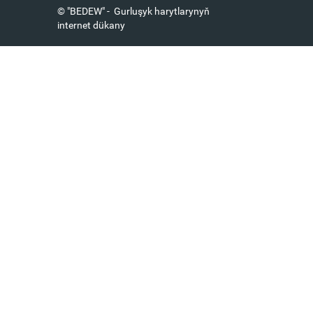
© "BEDEW" - Gurluşyk harytlarynyň
internet dükany