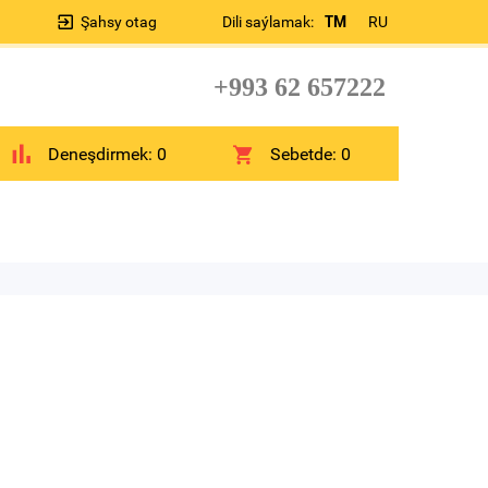
Şahsy otag
Dili saýlamak:
TM
RU
+993 62 657222
Deneşdirmek:
0
Sebetde:
0