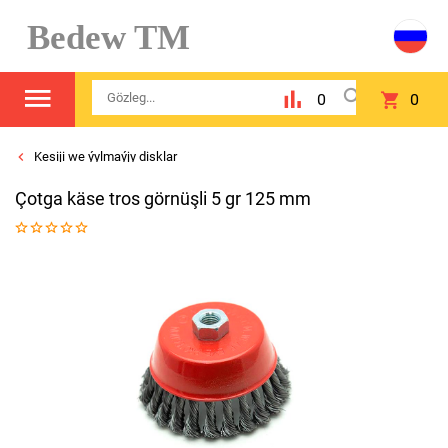
Bedew TM
0
0
Kesiji we ýylmaýjy disklar
Çotga käse tros görnüşli 5 gr 125 mm