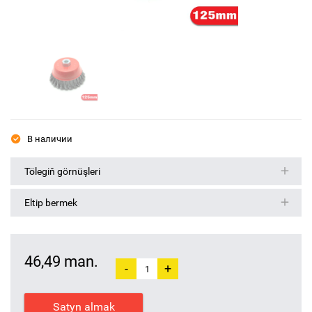
В наличии
Tölegiň görnüşleri
Eltip bermek
46,49 man.
-
+
Satyn almak