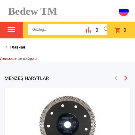
Bedew TM
0
0
Главная
Элемент не найден
MEŇZEŞ HARYTLAR