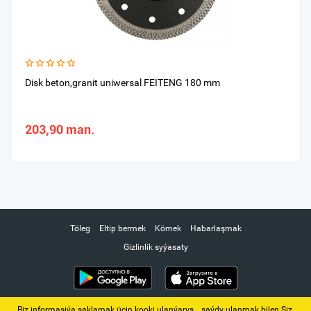
Disk beton,granit uniwersal FEITENG 180 mm
203,90 man.
Töleg
Eltip bermek
Kömek
Habarlaşmak
Gizlinlik syýasaty
Biz informasiýa saklamak üçin kooki ulanýarys. ‚ saýdy ulanmak bilen Siz