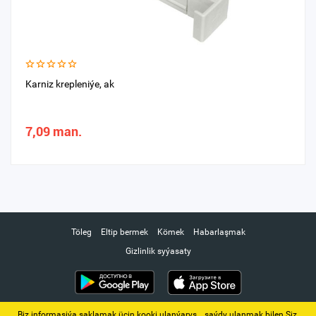
Karniz krepleniýe, ak
7,09 man.
Töleg
Eltip bermek
Kömek
Habarlaşmak
Gizlinlik syýasaty
Biz informasiýa saklamak üçin kooki ulanýarys. ‚ saýdy ulanmak bilen Siz