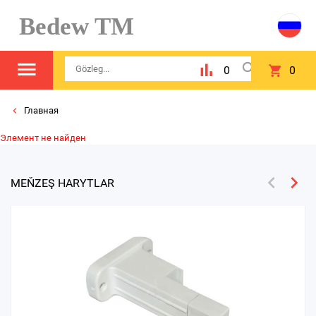
Bedew TM
0
0
Главная
Элемент не найден
MEŇZEŞ HARYTLAR