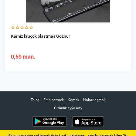
Karniz kruçok plastmas Göznur
0,59 man.
Töleg
Eltip bermek
Kömek
Habarlaşmak
Gizlinlik syýasaty
Biz informasiýa saklamak üçin kooki ulanýarys. ‚ saýdy ulanmak bilen Siz