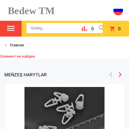
Bedew TM
0
0
Главная
Элемент не найден
MEŇZEŞ HARYTLAR