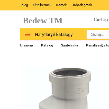
Töleg
Eltip bermek
Kömek
Habarlaşmak
Bedew TM
Gurluşy
Harytlaryň katalogy
Главная
Katalog
Santehnika
Kanalizasiýa t