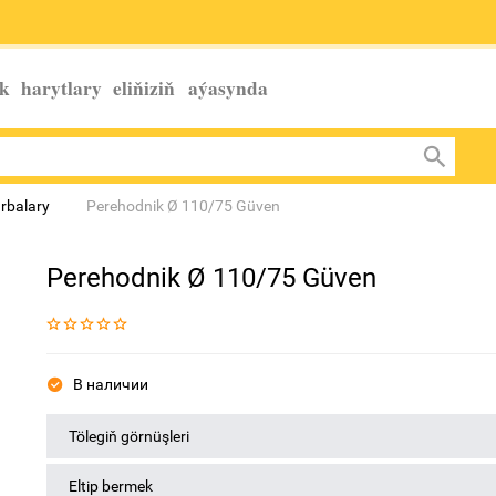
k harytlary eliňiziň
aýasynda
urbalary
Perehodnik Ø 110/75 Güven
Perehodnik Ø 110/75 Güven
В наличии
Tölegiň görnüşleri
Eltip bermek