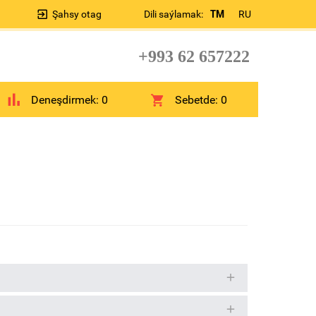
Şahsy otag
Dili saýlamak:
TM
RU
+993 62 657222
Deneşdirmek:
0
Sebetde:
0