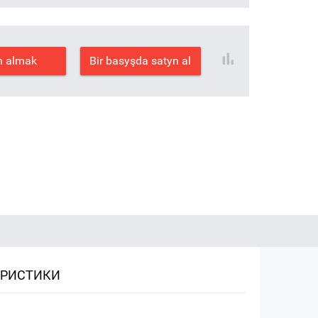
n almak
Bir basyşda satyn al
ЕРИСТИКИ