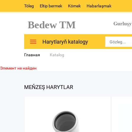
Töleg
Eltip bermek
Kömek
Habarlaşmak
Bedew TM
Gurluşy
Harytlaryň katalogy
Главная
Katalog
Элемент не найден
MEŇZEŞ HARYTLAR