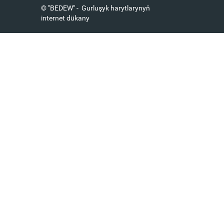
© "BEDEW" - Gurluşyk harytlarynyň
internet dükany