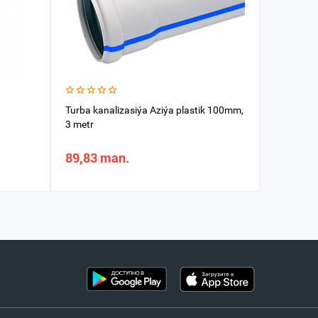
Turba kanalizasiýa Aziýa plastik 100mm,
Turba kan
3 metr
1 metr
89,83 man.
29,94 