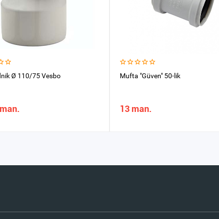
nik Ø 110/75 Vesbo
Mufta "Güven" 50-lik
 man.
13 man.