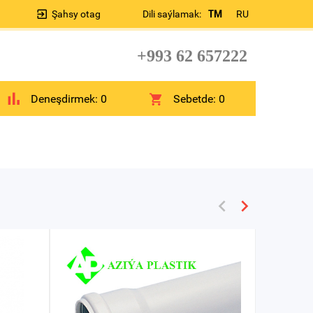
Şahsy otag
Dili saýlamak:
TM
RU
+993 62 657222
Deneşdirmek:
0
Sebetde:
0