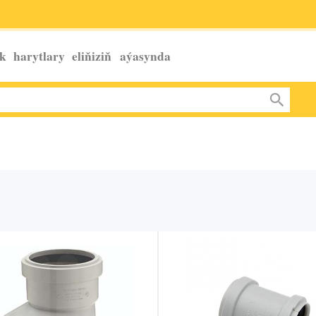
k harytlary eliňiziň
aýasynda