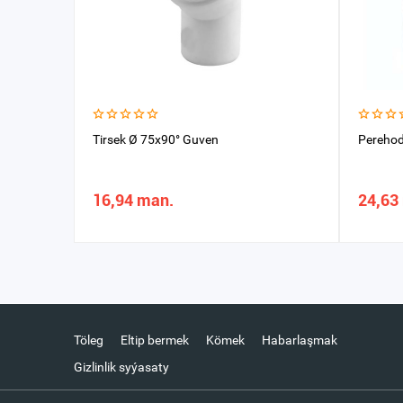
Tirsek Ø 75x90° Guven
Perehod
16,94 man.
24,63
Töleg
Eltip bermek
Kömek
Habarlaşmak
Gizlinlik syýasaty