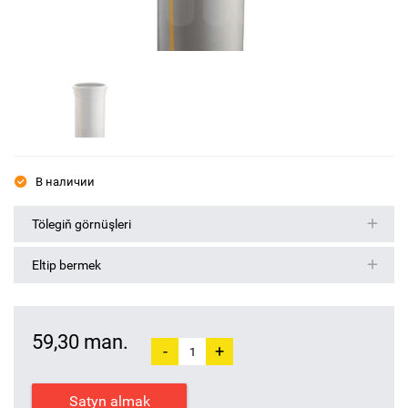
В наличии
Tölegiň görnüşleri
Eltip bermek
59,30 man.
-
+
Satyn almak