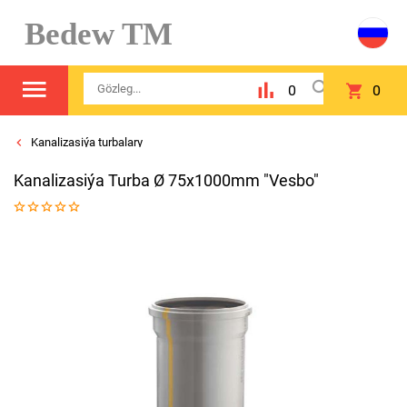
Bedew TM
0
0
Kanalizasiýa turbalary
Kanalizasiýa Turba Ø 75x1000mm "Vesbo"