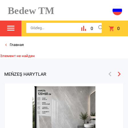
Bedew TM
0
0
Главная
Элемент не найден
MEŇZEŞ HARYTLAR