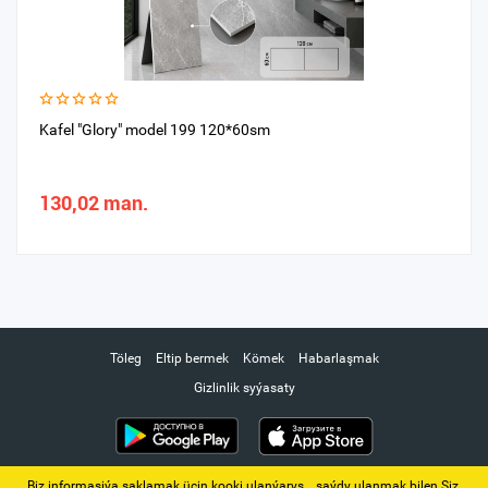
Kafel "Glory" model 199 120*60sm
130,02 man.
Töleg
Eltip bermek
Kömek
Habarlaşmak
Gizlinlik syýasaty
Biz informasiýa saklamak üçin kooki ulanýarys. ‚ saýdy ulanmak bilen Siz