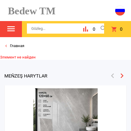
Bedew TM
0
0
Главная
Элемент не найден
MEŇZEŞ HARYTLAR