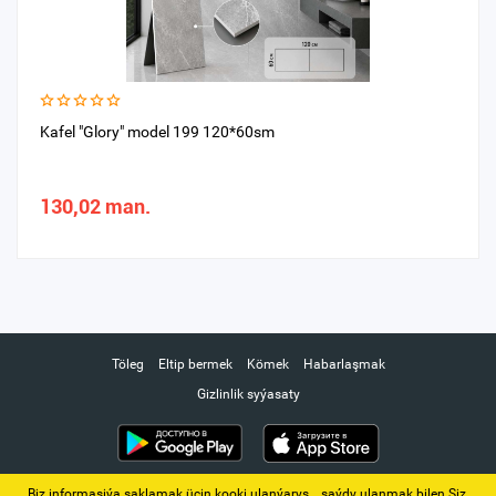
Kafel "Glory" model 199 120*60sm
130,02 man.
Töleg
Eltip bermek
Kömek
Habarlaşmak
Gizlinlik syýasaty
Biz informasiýa saklamak üçin kooki ulanýarys. ‚ saýdy ulanmak bilen Siz