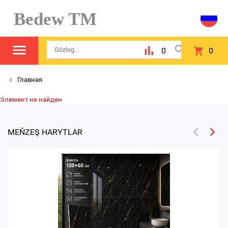
Bedew TM
0
0
Главная
Элемент не найден
MEŇZEŞ HARYTLAR