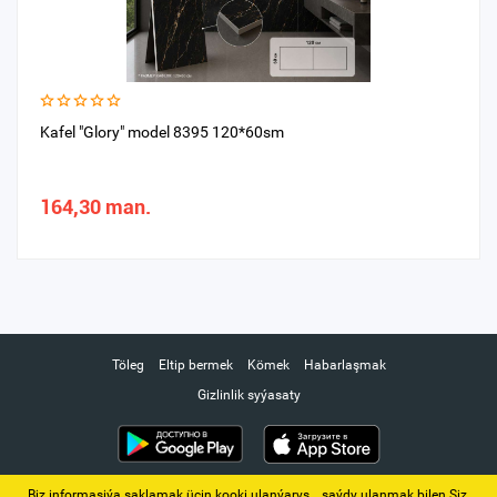
Kafel "Glory" model 8395 120*60sm
164,30 man.
Töleg
Eltip bermek
Kömek
Habarlaşmak
Gizlinlik syýasaty
Biz informasiýa saklamak üçin kooki ulanýarys. ‚ saýdy ulanmak bilen Siz