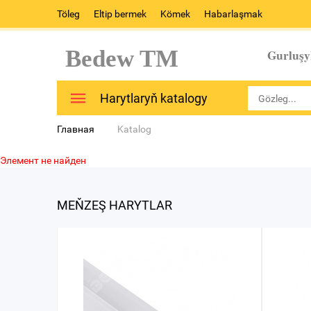
Töleg
Eltip bermek
Kömek
Habarlaşmak
Bedew TM
Gurluşy
Harytlaryň katalogy
Главная
Katalog
Элемент не найден
MEŇZEŞ HARYTLAR