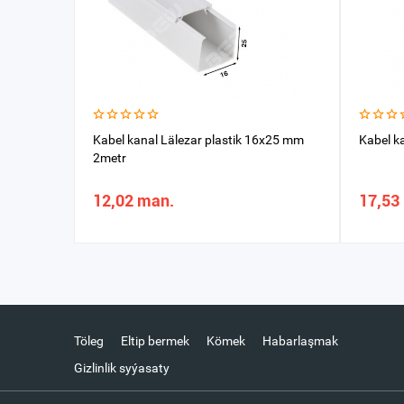
Kabel kanal Lälezar plastik 16x25 mm
Kabel k
2metr
12,02 man.
17,53
Töleg
Eltip bermek
Kömek
Habarlaşmak
Gizlinlik syýasaty