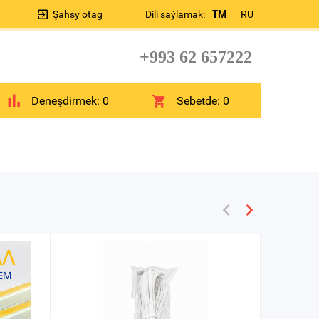
Şahsy otag
Dili saýlamak:
TM
RU
+993 62 657222
Deneşdirmek:
0
Sebetde:
0