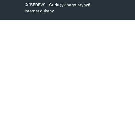
© "BEDEW" - Gurluşyk harytlarynyň
internet dükany