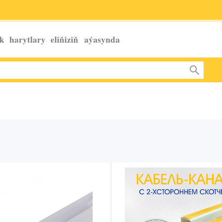
k harytlary eliňiziň
aýasynda