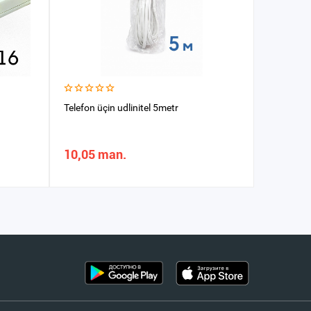
Telefon üçin udlinitel 5metr
Kabel kan
(2metr)
10,05 man.
10,05 