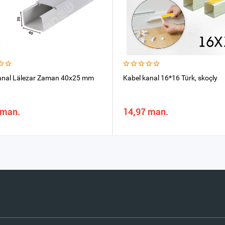
anal Lälezar Zaman 40x25 mm
Kabel kanal 16*16 Türk, skoçly
 man.
14,97 man.