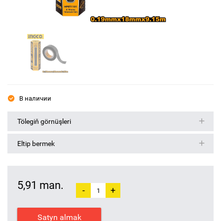
В наличии
Tölegiň görnüşleri
Eltip bermek
5,91 man.
-
+
Satyn almak