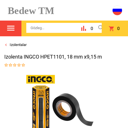
Bedew TM
0
0
Izolentalar
Izolenta INGCO HPET1101, 18 mm x9,15 m